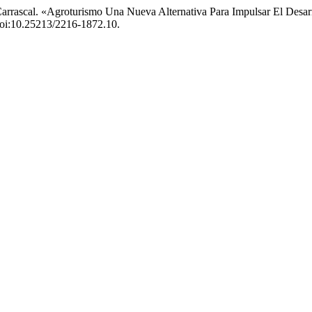
z-Carrascal. «Agroturismo Una Nueva Alternativa Para Impulsar El De
 doi:10.25213/2216-1872.10.