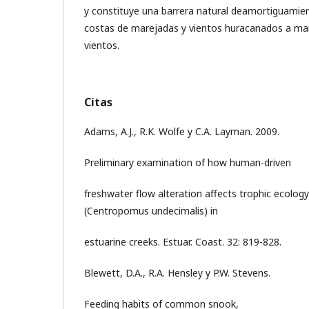
y constituye una barrera natural deamortiguamie
costas de marejadas y vientos huracanados a ma
vientos.
Citas
Adams, A.J., R.K. Wolfe y C.A. Layman. 2009.
Preliminary examination of how human-driven
freshwater flow alteration affects trophic ecology
(Centropomus undecimalis) in
estuarine creeks. Estuar. Coast. 32: 819-828.
Blewett, D.A., R.A. Hensley y P.W. Stevens.
Feeding habits of common snook,