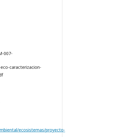
M-007-
eco-caracterizacion-
df
e
ambiental/ecosistemas/proyecto-