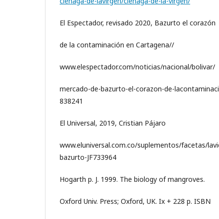
cienaga-de-lavirgen/cienaga-de-la-virgen/
El Espectador, revisado 2020, Bazurto el corazón
de la contaminación en Cartagena//
www.elespectador.com/noticias/nacional/bolivar/
mercado-de-bazurto-el-corazon-de-lacontaminaci
838241
El Universal, 2019, Cristian Pájaro
www.eluniversal.com.co/suplementos/facetas/lav
bazurto-JF733964
Hogarth p. J. 1999. The biology of mangroves.
Oxford Univ. Press; Oxford, UK. Ix + 228 p. ISBN